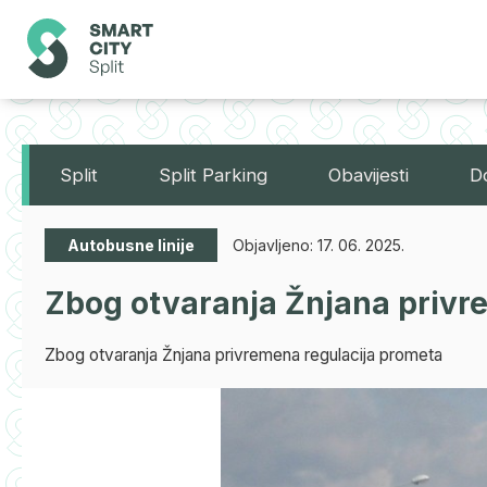
Split
Split Parking
Obavijesti
D
Autobusne linije
Objavljeno:
17. 06. 2025.
Zbog otvaranja Žnjana privr
Zbog otvaranja Žnjana privremena regulacija prometa