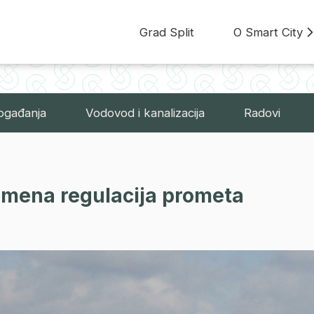
Grad Split
O Smart City
ogađanja
Vodovod i kanalizacija
Radovi
emena regulacija prometa