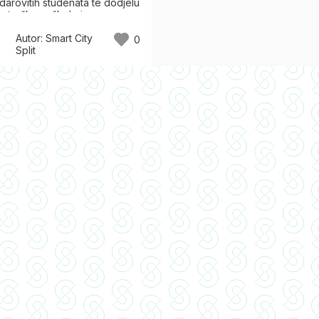
 darovitih studenata te dodjelu
a troškova školarine
slijediplomskih doktorskih
Autor:
Smart City
demskoj godini 2025./2026.
0
Split