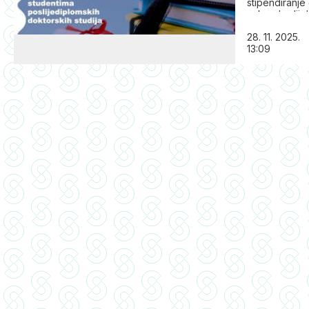
stipendiranje
naknade dijel
studentima po
28. 11. 2025.
studija u aka
13:09