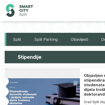
Split
Split Parking
Obavijesti
D
Stipendije
Objavljen 
stipendira
studenata 
dijela tro
doktorand
Grad Split obj