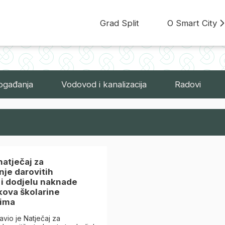
Grad Split
O Smart City
ogađanja
Vodovod i kanalizacija
Radovi
natječaj za
nje darovitih
i dodjelu naknade
škova školarine
ima
avio je Natječaj za