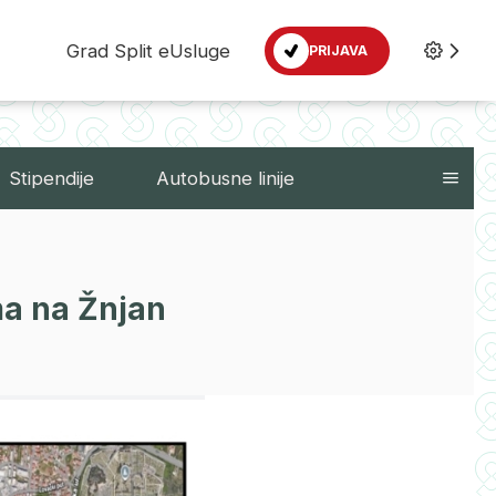
Grad Split eUsluge
PRIJAVA
Stipendije
Autobusne linije
ma na Žnjan